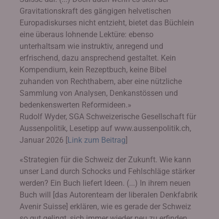
Gravitationskraft des gängigen helvetischen
Europadiskurses nicht entzieht, bietet das Büchlein
eine überaus lohnende Lektüre: ebenso
unterhaltsam wie instruktiv, anregend und
erfrischend, dazu ansprechend gestaltet. Kein
Kompendium, kein Rezeptbuch, keine Bibel
zuhanden von Rechthabern, aber eine nützliche
Sammlung von Analysen, Denkanstössen und
bedenkenswerten Reformideen.»
Rudolf Wyder, SGA Schweizerische Gesellschaft für
Aussenpolitik, Lesetipp auf www.aussenpolitik.ch,
Januar 2026 [
Link zum Beitrag
]
«Strategien für die Schweiz der Zukunft. Wie kann
unser Land durch Schocks und Fehlschläge stärker
werden? Ein Buch liefert Ideen. (...) In ihrem neuen
Buch will [das Autorenteam der liberalen Denkfabrik
Avenir Suisse] erklären, wie es gerade der Schweiz
so gut gelingt, sich immer wieder neu zu erfinden,