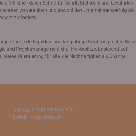
en. Mit einer klaren Schritt-für-Schritt-Methodik und bewährten
ternehmen zu verankern und sowohl den Unternehmenserfolg als
mpact zu fördern.
gen fundierte Expertise und langjährige Erfahrung in den Bere
egie und Projektmanagement ein. Ihre Ansätze, basierend auf
 bieten Orientierung für alle, die Nachhaltigkeit als Chance
Telefon:
+41 (0)44 251 08 92
E-Mail:
info@versus.ch