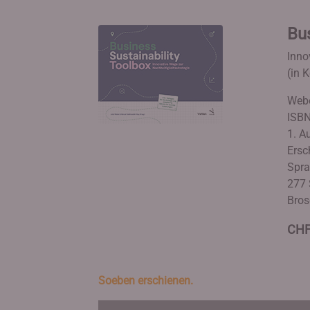
Bus
Inno
(in 
Webe
ISBN
1. Au
Ersc
Spra
277 
Bros
CHF
Soeben erschienen.