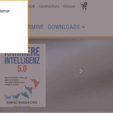
Über Uns
AGB
Datenschutz
Glossar
terner
CHER
TERMINE
DOWNLOADS