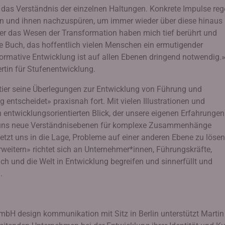
das Verständnis der einzelnen Haltungen. Konkrete Impulse re
en und ihnen nachzuspüren, um immer wieder über diese hinaus
r das Wesen der Transformation haben mich tief berührt und
lle Buch, das hoffentlich vielen Menschen ein ermutigender
ormative Entwicklung ist auf allen Ebenen dringend notwendig.
ertin für Stufenentwicklung.
ntier seine Überlegungen zur Entwicklung von Führung und
ntscheidet» praxisnah fort. Mit vielen Illustrationen und
n entwicklungsorientierten Blick, der unsere eigenen Erfahrungen
 uns neue Verständnisebenen für komplexe Zusammenhänge
rsetzt uns in die Lage, Probleme auf einer anderen Ebene zu lösen
erweitern» richtet sich an Unternehmer*innen, Führungskräfte,
ich und die Welt in Entwicklung begreifen und sinnerfüllt und
.
H design kommunikation mit Sitz in Berlin unterstützt Martin