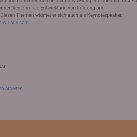
tenden Unternehmen bei der Entwicklung ihrer Identität und Kul
ationen liegt ihm die Entwicklung von Führung und
Diesen Themen widmet er sich auch als Keynotespeaker,
h-wir-alle.com
.
bar:
en arbeiten