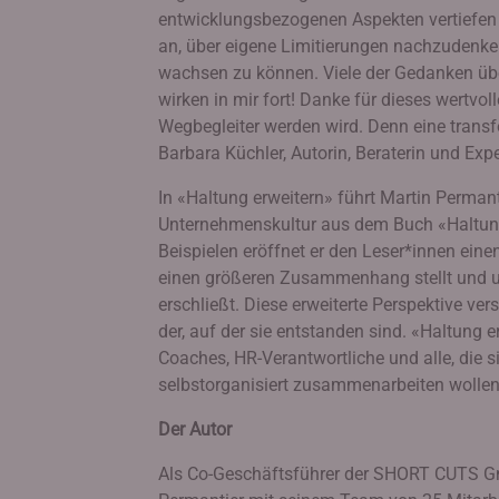
entwicklungsbezogenen Aspekten vertiefen 
an, über eigene Limitierungen nachzudenk
wachsen zu können. Viele der Gedanken übe
wirken in mir fort! Danke für dieses wertvo
Wegbegleiter werden wird. Denn eine transf
Barbara Küchler, Autorin, Beraterin und Exp
In «Haltung erweitern» führt Martin Perma
Unternehmenskultur aus dem Buch «Haltung e
Beispielen eröffnet er den Leser*innen eine
einen größeren Zusammenhang stellt und
erschließt. Diese erweiterte Perspektive ve
der, auf der sie entstanden sind. «Haltung 
Coaches, HR-Verantwortliche und alle, die s
selbstorganisiert zusammenarbeiten wollen
Der Autor
Als Co-Geschäftsführer der SHORT CUTS Gmb