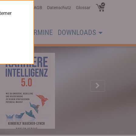
Über Uns
AGB
Datenschutz
Glossar
terner
CHER
TERMINE
DOWNLOADS