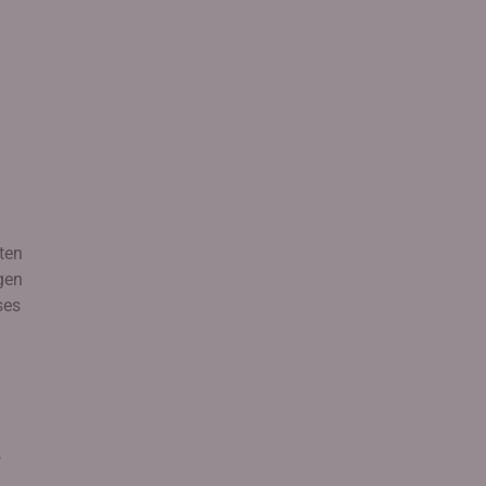
ten
gen
ses
,