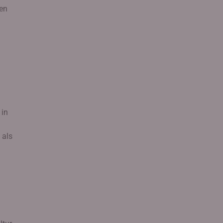
gen
»
 in
 als