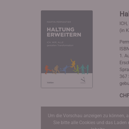
Hal
ICH,
(in 
Perm
ISBN
1. Au
Ersc
Spra
367 
geb
CHF
Um die Vorschau anzeigen zu können, a
Sie bitte alle Cookies und das Laden 