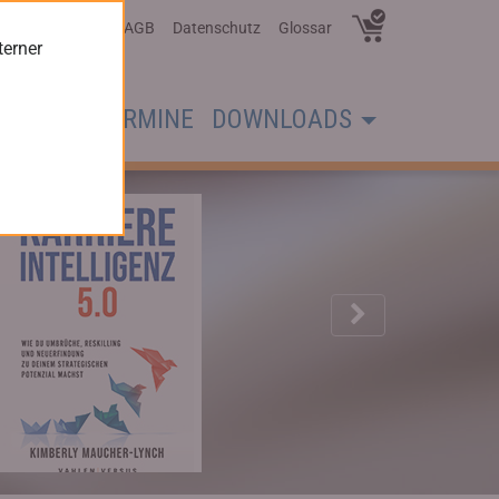
Über Uns
AGB
Datenschutz
Glossar
terner
CHER
TERMINE
DOWNLOADS