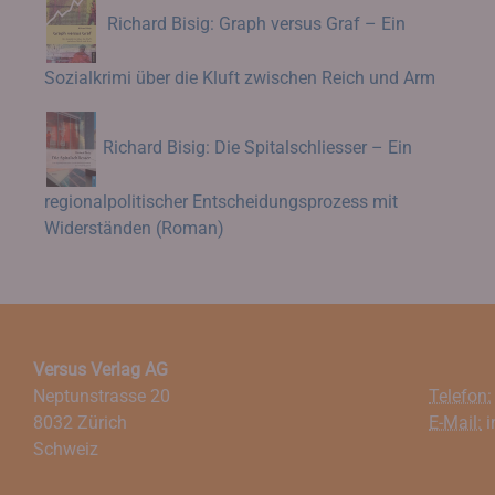
Richard Bisig: Graph versus Graf – Ein
Sozialkrimi über die Kluft zwischen Reich und Arm
Richard Bisig: Die Spitalschliesser – Ein
regionalpolitischer Entscheidungsprozess mit
Widerständen (Roman)
Versus Verlag AG
Neptunstrasse 20
Telefon:
8032 Zürich
E-Mail:
i
Schweiz