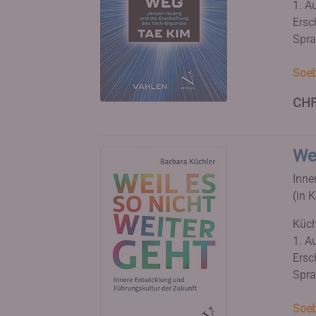
1. Au
Ersc
Spra
Soeb
CHF
Wei
Inne
(in 
Küch
1. Au
Ersc
Spra
Soeb