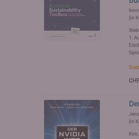
Bus
Inno
(in 
Webe
1. Au
Ersc
Spra
Soeb
CHF
De
Jens
(in 
Kim,