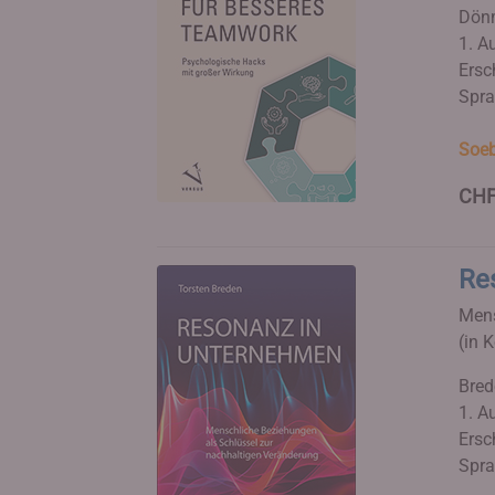
Dönm
1. Au
Ersc
Spra
Soeb
CHF
Re
Mens
(in 
Bred
1. Au
Ersc
Spra