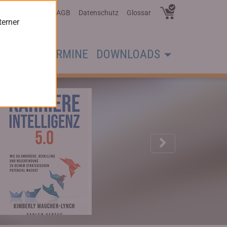
Über Uns
AGB
Datenschutz
Glossar
terner
CHER
TERMINE
DOWNLOADS