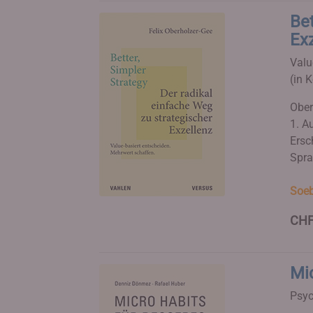
Bet
Ex
Valu
(in 
Ober
1. Au
Ersc
Spra
Soeb
CHF
Mi
Psyc