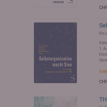
CHF
Se
Ein 
Dätw
1. Au
Ersc
Spra
Soeb
CHF
TH