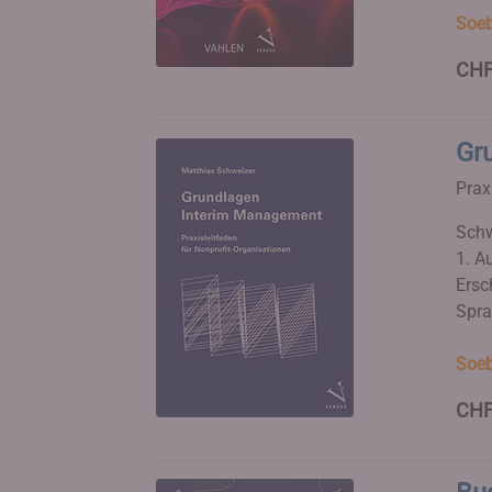
Soeb
CHF
Gr
Prax
Schw
1. Au
Ersc
Spra
Soeb
CHF