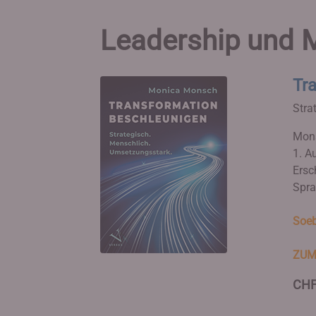
Leadership und
Tr
Stra
Mons
1. Au
Ersc
Spra
Soeb
ZUM
CHF