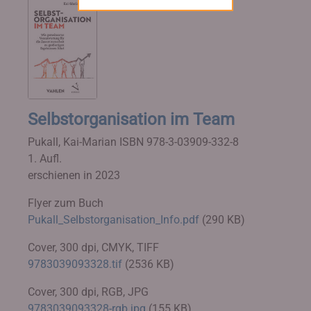
Selbstorganisation im Team
Pukall, Kai-Marian
ISBN 978-3-03909-332-8
1. Aufl.
erschienen in 2023
Flyer zum Buch
Pukall_Selbstorganisation_Info.pdf
(290 KB)
Cover, 300 dpi, CMYK, TIFF
9783039093328.tif
(2536 KB)
Cover, 300 dpi, RGB, JPG
9783039093328-rgb.jpg
(155 KB)