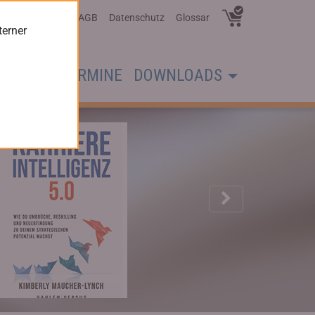
Über Uns
AGB
Datenschutz
Glossar
terner
CHER
TERMINE
DOWNLOADS