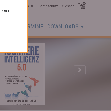
Über Uns
AGB
Datenschutz
Glossar
terner
CHER
TERMINE
DOWNLOADS