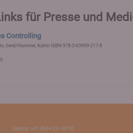
inks für Presse und Med
es Controlling
ers, Gerd/Hummel, Katrin
ISBN 978-3-03909-217-8
15
Telefon:
+41 (0)44 251 08 92