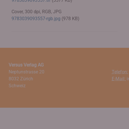
9783039093557.tif
(5577 KB)
Cover, 300 dpi, RGB, JPG
9783039093557-rgb.jpg
(978 KB)
Versus Verlag AG
Neptunstrasse 20
Telefon:
8032 Zürich
E-Mail:
i
Schweiz