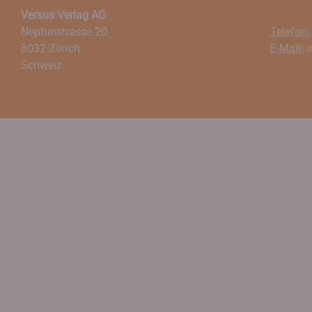
Versus Verlag AG
Neptunstrasse 20
Telefon:
8032 Zürich
E-Mail:
i
Schweiz