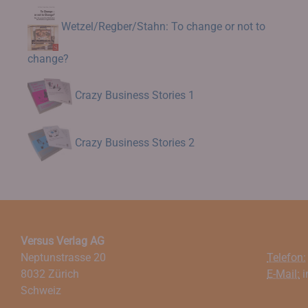
Wetzel/Regber/Stahn: To change or not to
change?
Crazy Business Stories 1
Crazy Business Stories 2
Versus Verlag AG
Neptunstrasse 20
Telefon:
8032 Zürich
E-Mail:
i
Schweiz