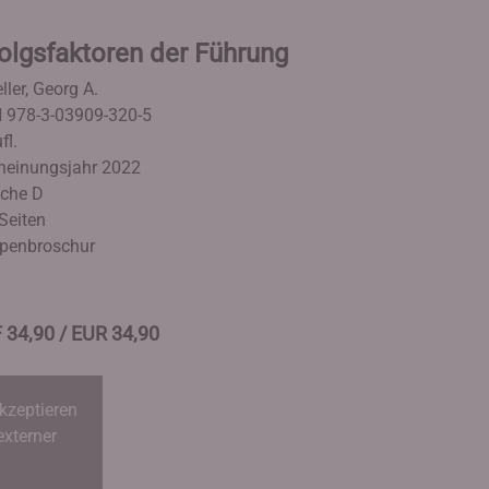
olgsfaktoren der Führung
ller, Georg A.
 978-3-03909-320-5
fl.
heinungsjahr 2022
che D
Seiten
penbroschur
 34,90 / EUR 34,90
kzeptieren
externer