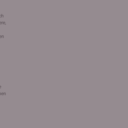
ch
ere,
en
e
nen