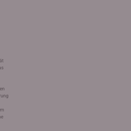
ät
as
nen
rung
Im
ne