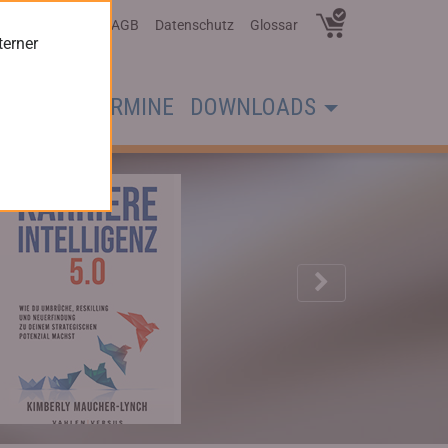
Über Uns
AGB
Datenschutz
Glossar
terner
CHER
TERMINE
DOWNLOADS