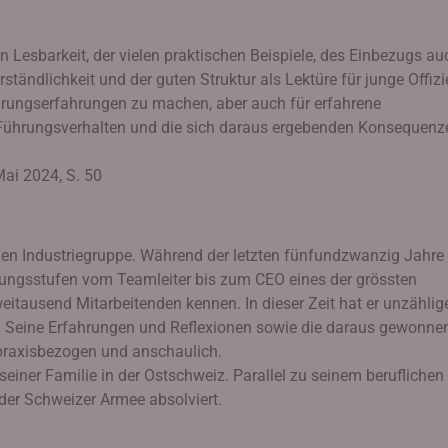
 Lesbarkeit, der vielen praktischen Beispiele, des Einbezugs au
ständlichkeit und der guten Struktur als Lektüre für junge Offizi
Führungserfahrungen zu machen, aber auch für erfahrene
 Führungsverhalten und die sich daraus ergebenden Konsequenz
ai 2024, S. 50
nalen Industriegruppe. Während der letzten fünfundzwanzig Jahre
rungsstufen vom Teamleiter bis zum CEO eines der grössten
weitausend Mitarbeitenden kennen. In dieser Zeit hat er unzählig
. Seine Erfahrungen und Reflexionen sowie die daraus gewonne
 praxisbezogen und anschaulich.
seiner Familie in der Ostschweiz. Parallel zu seinem beruflichen
 der Schweizer Armee absolviert.