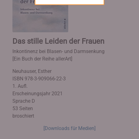
Das stille Leiden der Frauen
Inkontinenz bei Blasen- und Darmsenkung
[Ein Buch der Reihe allerArt]
Neuhauser, Esther
ISBN 978-3-909066-22-3
1. Aufl.
Erscheinungsjahr 2021
Sprache D
53 Seiten
broschiert
[Downloads für Medien]