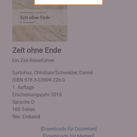
Zeit ohne Ende
Ein Zeit-Reiseführer
Sartorius, Christian/Schweizer, Daniel
ISBN 978-3-03909-226-0
1. Auflage
Erscheinungsjahr 2016
Sprache D
160 Seiten
flex. Einband
[Downloads für Dozenten]
[Downloads für Medien]