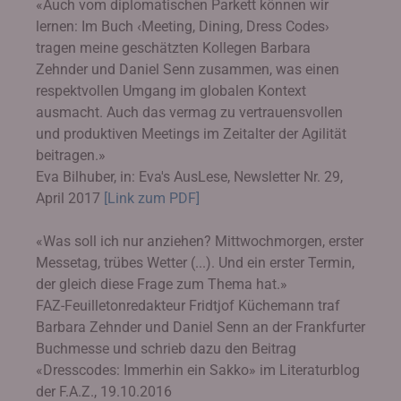
«Auch vom diplomatischen Parkett können wir
lernen: Im Buch ‹Meeting, Dining, Dress Codes›
tragen meine geschätzten Kollegen Barbara
Zehnder und Daniel Senn zusammen, was einen
respektvollen Umgang im globalen Kontext
ausmacht. Auch das vermag zu vertrauensvollen
und produktiven Meetings im Zeitalter der Agilität
beitragen.»
Eva Bilhuber, in: Eva's AusLese, Newsletter Nr. 29,
April 2017
[Link zum PDF]
«Was soll ich nur anziehen? Mittwochmorgen, erster
Messetag, trübes Wetter (...). Und ein erster Termin,
der gleich diese Frage zum Thema hat.»
FAZ-Feuilletonredakteur Fridtjof Küchemann traf
Barbara Zehnder und Daniel Senn an der Frankfurter
Buchmesse und schrieb dazu den Beitrag
«Dresscodes: Immerhin ein Sakko» im Literaturblog
der F.A.Z., 19.10.2016