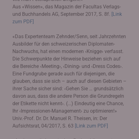
Aus «Wissen», das Magazin der Facultas Verlags-
und Buchhandels AG, September 2017, S. 8f.
[Link
zum PDF]
«Das Expertenteam Zehnder/Senn, seit Jahrzehnten
Ausbilder für den schweizerischen Diplomaten-
Nachwuchs, hat einen modernen ‹Knigge› verfasst.
Die Schwerpunkte der Hinweise beziehen sich auf
die Bereiche ‹Meeting›, ‹Dining› und ‹Dress Codes›.
Eine Fundgrube gerade auch für diejenigen, die
glauben, dass sie sich – auch auf diesen Gebieten –
ihrer Sache sicher sind: ‹Gehen Sie … grundsätzlich
davon aus, dass die andere Person die Grundregeln
der Etikette nicht kennt›. (...) Eindeutig eine Chance,
Ihr ‹Impressionen-Management› zu optimieren!»
Univ.-Prof. Dr. Dr. Manuel R. Theisen, in: Der
Aufsichtsrat, 04/2017, S. 63
[Link zum PDF]