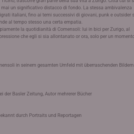
cino, trascorre gran parte della sua vita a Zurigo. Città cui si 
mai un significativo distacco di fondo. La stessa ambivalenza
grati italiani, fino ai temi successivi di giovani, punk e outsider
ende al tempo stesso una certa empatia.
amente la quotidianità di Comensoli: lui in bici per Zurigo, al
mpressione che egli si sia allontanato or ora, solo per un moment
mensoli in seinem gesamten Umfeld mit überraschenden Bildern
ei der Basler Zeitung, Autor mehrerer Bücher
, bekannt durch Portraits und Reportagen