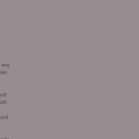
s eng
der.
tadt
ält
 und