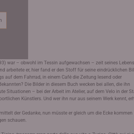
n
993) war – obwohl im Tessin aufgewachsen – zeit seines Leben
d arbeitete er, hier fand er den Stoff für seine eindrücklichen Bil
egs auf dem Fahrrad, in einem Café die Zeitung lesend oder
Bekannten? Die Bilder in diesem Buch wecken bei allen, die ihn
e Situationen – bei der Arbeit im Atelier, auf dem Velo in der S
ortlichen Künstlers. Und wer ihn nur aus seinem Werk kennt, erh
rmittelt der Gedanke, nun müsste er gleich um die Ecke kommen
gen schauen.