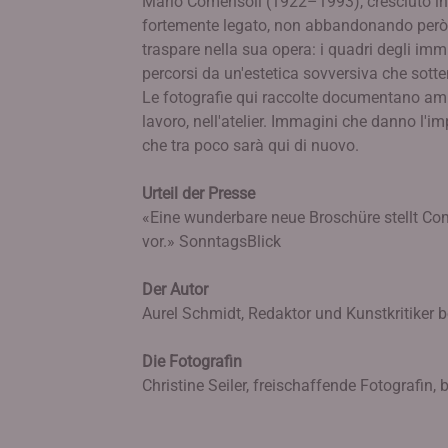
Mario Comensoli (1922–1993), cresciuto in Ti
fortemente legato, non abbandonando però 
traspare nella sua opera: i quadri degli immi
percorsi da un'estetica sovversiva che sott
Le fotografie qui raccolte documentano ampi
lavoro, nell'atelier. Immagini che danno l'i
che tra poco sarà qui di nuovo.
Urteil der Presse
«Eine wunderbare neue Broschüre stellt Co
vor.» SonntagsBlick
Der Autor
Aurel Schmidt, Redaktor und Kunstkritiker b
Die Fotografin
Christine Seiler, freischaffende Fotografin