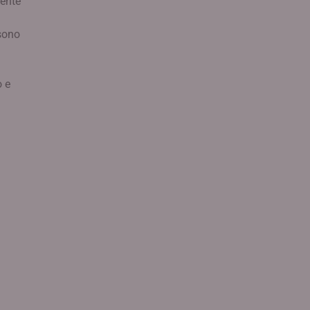
sente
 sono
o e