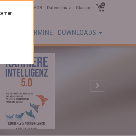
Über Uns
AGB
Datenschutz
Glossar
terner
CHER
TERMINE
DOWNLOADS