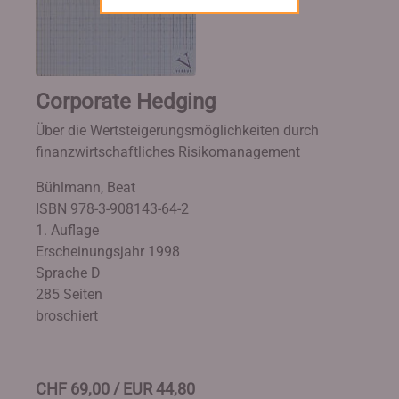
Corporate Hedging
Über die Wertsteigerungsmöglichkeiten durch
finanzwirtschaftliches Risikomanagement
Bühlmann, Beat
ISBN 978-3-908143-64-2
1. Auflage
Erscheinungsjahr 1998
Sprache D
285 Seiten
broschiert
CHF 69,00 / EUR 44,80