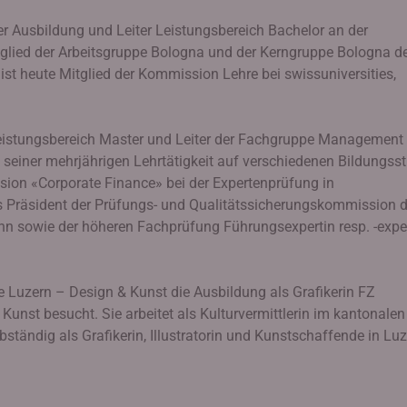
eiter Ausbildung und Leiter Leistungsbereich Bachelor an der
tglied der Arbeitsgruppe Bologna und der Kerngruppe Bologna d
t heute Mitglied der Kommission Lehre bei swissuniversities,
ter Leistungsbereich Master und Leiter der Fachgruppe Management
seiner mehrjährigen Lehrtätigkeit auf verschiedenen Bildungss
ssion «Corporate Finance» bei der Expertenprüfung in
 Präsident der Prüfungs- und Qualitätssicherungskommission d
n sowie der höheren Fachprüfung Führungsexpertin resp. -exper
e Luzern – Design & Kunst die Ausbildung als Grafikerin FZ
Kunst besucht. Sie arbeitet als Kulturvermittlerin im kantonalen
tändig als Grafikerin, Illustratorin und Kunstschaffende in Luz