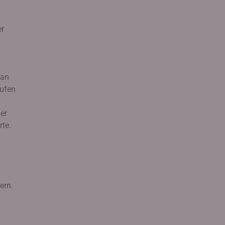
er
 an
tufen
er
te.
ern.