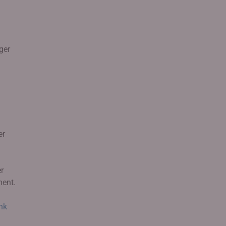
ger
er
r
ment.
nk