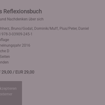
s Reflexionsbuch
 und Nachdenken über sich
chherz, Bruno/Godat, Dominik/Muff, Pius/Peter, Daniel
 978-3-03909-245-1
uflage
heinungsjahr 2016
che D
Seiten
unden
 29,00 / EUR 29,00
kzeptieren
externer