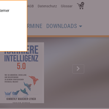
Über Uns
AGB
Datenschutz
Glossar
terner
CHER
TERMINE
DOWNLOADS