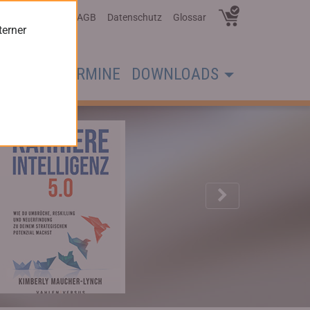
Über Uns
AGB
Datenschutz
Glossar
terner
CHER
TERMINE
DOWNLOADS