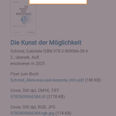
Die Kunst der Möglichkeit
Schmid, Gabrielle
ISBN 978-3-909066-38-4
2., überarb. Aufl.
erschienen in 2025
Flyer zum Buch
Schmid_Alles-was-sein-koennte_Info.pdf
(188 KB)
Cover, 300 dpi, CMYK, TIFF
9783909066384.tif
(3778 KB)
Cover, 300 dpi, RGB, JPG
9783909066384-rgb.jpg
(174 KB)