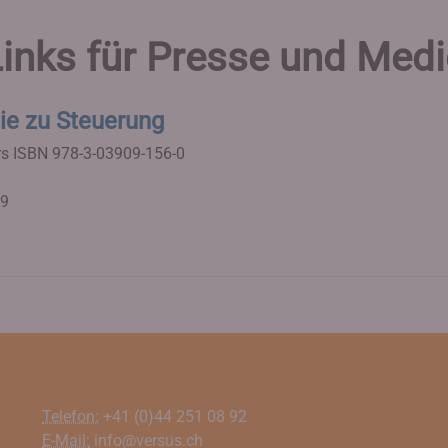
inks für Presse und Med
ie zu Steuerung
rs
ISBN 978-3-03909-156-0
09
Telefon:
+41 (0)44 251 08 92
E-Mail:
info@versus.ch