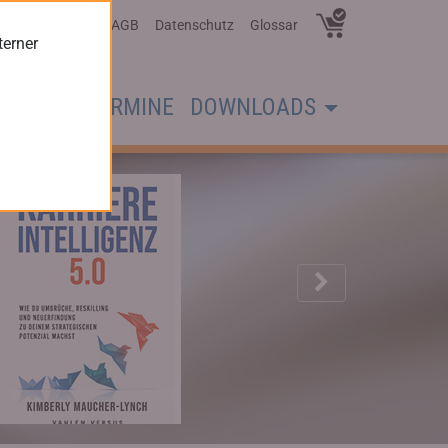
Über Uns
AGB
Datenschutz
Glossar
terner
CHER
TERMINE
DOWNLOADS