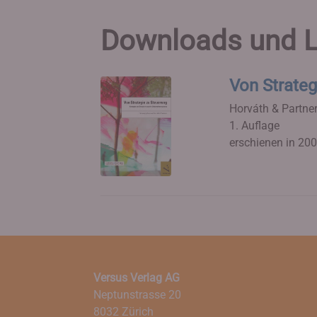
Downloads und L
Von Strateg
Horváth & Partne
1. Auflage
erschienen in 20
Versus Verlag AG
Neptunstrasse 20
8032 Zürich