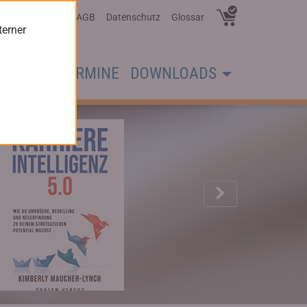
Über Uns
AGB
Datenschutz
Glossar
terner
CHER
TERMINE
DOWNLOADS